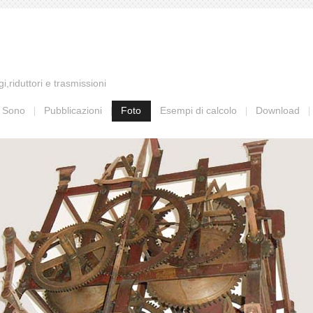
,riduttori e trasmissioni
 Sono
Pubblicazioni
Foto
Esempi di calcolo
Download